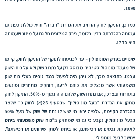
1999.
כמו כן, התיקון לחוק הרחיב את הגדרת "חברה" והיא כוללת כעת גם
עמותה כהגדרתה בדין. כלומר, פרק המיזוגים חל גם על מיזוג שעמותה
היא צד לו.
שינויים בפרק המונופולין
– עד לכניסתו לתוקף של התיקון לחוק, קיומו
של מעמד מונופוליסטי היה מבוסס רק על
נתח
השוק ולא על
כוח
השוק
עצמו. כתוצאה מכך, לא ניתן היה לפעול כנגד גופים בעלי כוח שוק
משמעותי אשר מנצלים את כוחם לרעה, דוחקים מתחרים ופוגעים
בתחרות ובצרכן, אם נתח השוק שלהם היה נמוך מ-50%. התיקון לחוק
מתקן את הגדרת "בעל מונופולין" שבסעיף 26(א) לחוק כך שלצד
ההגדרה הקיימת, שלפיה יראו מי שיש לו נתח של שוק של מעל 50%
כבעל מונופולין, נקבע כי גם מי שמחזיק ב"
כוח שוק משמעותי ביחס
לאספקת נכסים או רכישתם, או ביחס למתן שירותים או רכישתם
",
ייחשב לבעל מונופולין.