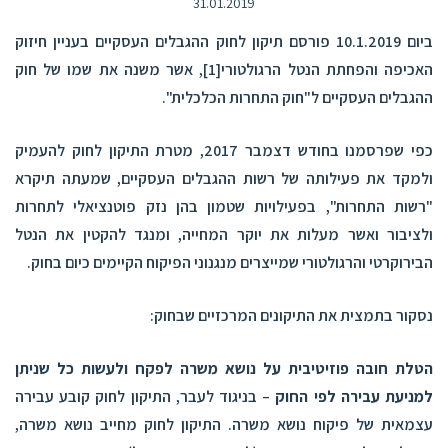
31.01.2019
ביום 10.1.2019 פורסם
תיקון לחוק ההגבלים העסקיים בעניין חיזוק
האכיפה והפחתת הנטל הרגולטורי
[1]
, אשר משנה את שמו של חוק
ההגבלים העסקיים ל"חוק התחרות הכלכלית".
כפי שפרסמנו
בחודש דצמבר 2017
, מטרת התיקון לחוק להעמיק
ולמקד את פעילותה של רשות ההגבלים העסקיים, שמעתה תיקרא
"רשות התחרות", בפעילויות שטמון בהן נזק פוטנציאלי לתחרות
ולציבור ואשר מעלות את יוקר המחייה, ומנגד להקטין את הנטל
הבירוקרטי והרגולטורי שמייצרים מנגנוני הפיקוח הקיימים כיום בחוק.
נסקור בתמצית את התיקונים המרכזיים שבחוק:
הטלת חובה פוזיטיבית על נושא משרה לפקח ולעשות כל שניתן
למניעת עבירה לפי החוק
– בניגוד לעבר, התיקון לחוק קובע עבירה
עצמאית של פיקוח נושא משרה. התיקון לחוק מחייב נושא משרה,