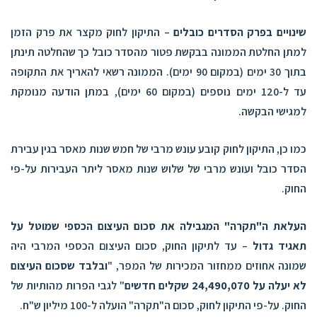
שינויים בפרק הסדרים כובלים
– התיקון לחוק מקצר את פרק הזמן
למתן החלטת הממונה בבקשת פטור מהסדר כובל כך שהחלטה תינתן
בתוך 30 ימים (במקום 90 ימים). הממונה רשאי להאריך את התקופה
עד ל-120 ימים נוספים (במקום 60 ימים), במתן הודעה מנומקת
למגישי הבקשה.
כמו כן, התיקון לחוק קובע עונש מרבי של חמש שנות מאסר בגין עבירת
הסדר כובל ועונש מרבי של שלוש שנות מאסר ליתר העבירות על-פי
החוק.
העלאת ה"תקרה" המגבילה את סכום העיצום הכספי שמוטל על
תאגיד גדול
– עד לתיקון החוק, סכום העיצום הכספי המרבי היה
שמונה אחוזים ממחזור המכירות של המפר, "
ובלבד שסכום העיצום
לא יעלה על 24,490,070 שקלים חדשים
" לגבי הפרות מהותיות של
החוק. על-פי התיקון לחוק, סכום ה"תקרה" הועלה ל-100 מיליון ש"ח.