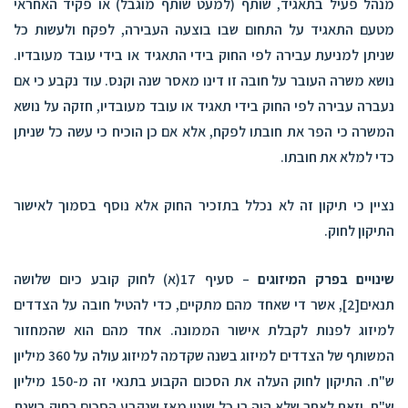
מנהל פעיל בתאגיד, שותף (למעט שותף מוגבל) או פקיד האחראי
מטעם התאגיד על התחום שבו בוצעה העבירה,
ל
פקח ולעשות כל
שניתן למניעת עבירה
לפי החוק בידי התאגיד או בידי עובד מעובדיו.
נושא משרה העובר על חובה זו דינו מאסר שנה וקנס. עוד נקבע כי אם
נעברה עבירה לפי החוק בידי תאגיד או עובד מעובדיו, חזקה על נושא
המשרה כי הפר את חובתו לפקח, אלא אם כן הוכיח כי עשה כל שניתן
כדי למלא את חובתו.
נציין כי תיקון זה לא נכלל בתזכיר החוק אלא נוסף בסמוך לאישור
התיקון לחוק.
שינויים בפרק המיזוגים
– סעיף 17(א) לחוק קובע כיום שלושה
תנאים
[2]
, אשר די שאחד מהם מתקיים, כדי להטיל חובה על הצדדים
למיזוג לפנות לקבלת אישור הממונה. אחד מהם הוא שהמחזור
המשותף של הצדדים למיזוג בשנה שקדמה למיזוג עולה על 360 מיליון
ש"ח. התיקון לחוק העלה את הסכום הקבוע בתנאי זה מ-150 מיליון
ש"ח, וזאת לאחר שלא היה בו כל שינוי מאז שנקבע הסכום בחוק בשנת